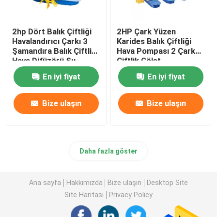
2hp Dört Balık Çiftliği
2HP Çark Yüzen
Havalandırıcı Çarkı 3
Karides Balık Çiftliği
Şamandıra Balık Çiftliği
Hava Pompası 2 Çark
Hava Difüzörü Su
Çiftlik Gölet
Ürünleri Yetiştiriciliği
Havalandırması
En iyi fiyat
En iyi fiyat
Bize ulaşın
Bize ulaşın
Daha fazla göster
Ana sayfa
Hakkımızda
Bize ulaşın
Desktop Site
Site Haritası
Privacy Policy