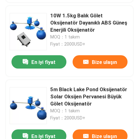
10W 1.5kg Balık Gölet
Oksijenatör Dayanıklı ABS Güneş
Enerjili Oksijenatör
MOQ：1 takım
Fiyat：2000USD+
En iyi fiyat
Bize ulaşın
5m Black Lake Pond Oksijenatör
Solar Oksijen Pervanesi Büyük
Gölet Oksijenatör
MOQ：1 takım
Fiyat：2000USD+
En iyi fiyat
Bize ulaşın