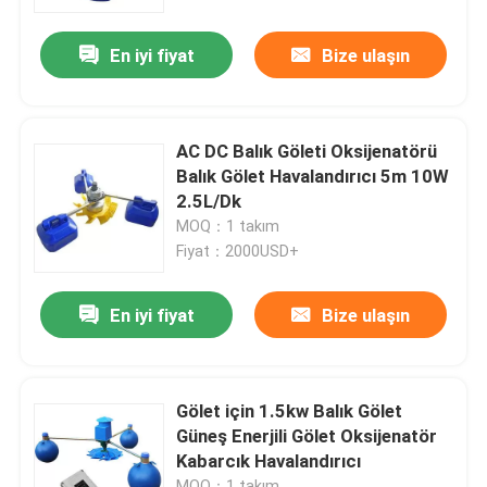
En iyi fiyat
Bize ulaşın
Hakkımızda
Fabrika turu
AC DC Balık Göleti Oksijenatörü
Balık Gölet Havalandırıcı 5m 10W
Kalite kontrol
2.5L/Dk
MOQ：1 takım
Fiyat：2000USD+
Bize Ulaşın
En iyi fiyat
Bize ulaşın
Bir teklif isteği
Gölet Çarklı Havalandırıcı
Gölet için 1.5kw Balık Gölet
Güneş Enerjili Gölet Oksijenatör
Kabarcık Havalandırıcı
Su Ürünleri Çarklı Havalandırıcı
MOQ：1 takım