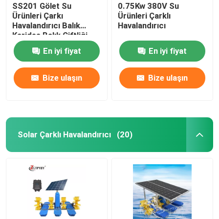
SS201 Gölet Su
0.75Kw 380V Su
Ürünleri Çarkı
Ürünleri Çarklı
Havalandırıcı Balık
Havalandırıcı
Karides Balık Çiftliği
Havalandırma
En iyi fiyat
En iyi fiyat
Ekipmanları
Bize ulaşın
Bize ulaşın
Solar Çarklı Havalandırıcı
(20)