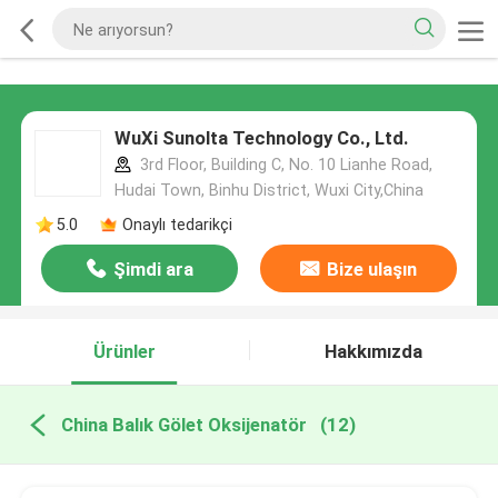
WuXi Sunolta Technology Co., Ltd.
3rd Floor, Building C, No. 10 Lianhe Road,
Hudai Town, Binhu District, Wuxi City,China
5.0
Onaylı tedarikçi
Şimdi ara
Bize ulaşın
Ürünler
Hakkımızda
China Balık Gölet Oksijenatör
(12)