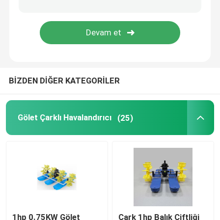
Güneş Enerjisi Su Pompası
Balık Gölet Oksijenatör
BİZDEN DİĞER KATEGORİLER
Dalgalanma Havalandırıcı
Gölet Çarklı Havalandırıcı
(25)
1hp 0.75KW Gölet
Çark 1hp Balık Çiftliği