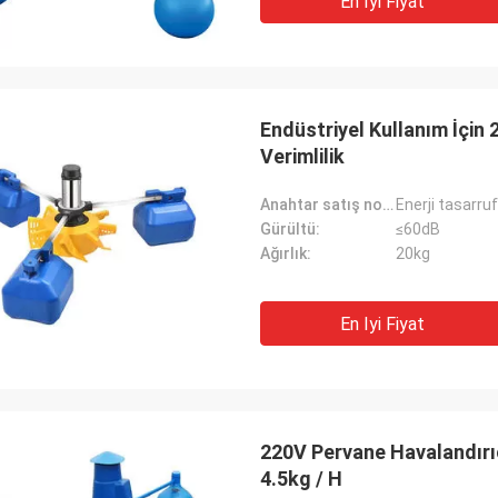
En Iyi Fiyat
Endüstriyel Kullanım İçin
Verimlilik
Anahtar satış noktaları:
Enerji tasarru
Gürültü:
≤60dB
Ağırlık:
20kg
En Iyi Fiyat
220V Pervane Havalandırı
4.5kg / H