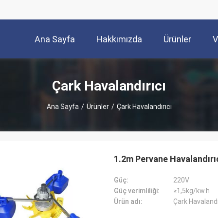
Ana Sayfa
Hakkımızda
Ürünler
V
Çark Havalandırıcı
Ana Sayfa
/
Ürünler
/
Çark Havalandırıcı
1.2m Pervane Havalandırıc
Güç:
220V
Güç verimliliği:
≥1,5kg/kw.h
Ürün adı:
Çark Havalandı