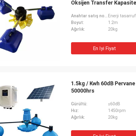
Oksijen Transfer Kapasite
Anahtar satış noktaları:
Enerji tasarru
Boyut:
1.2m
Ağırlık:
20kg
En Iyi Fiyat
1.5kg / Kwh 60dB Pervane 
50000hrs
Gürültü:
≤60dB
Hız:
1450rpm
Ağırlık:
20kg