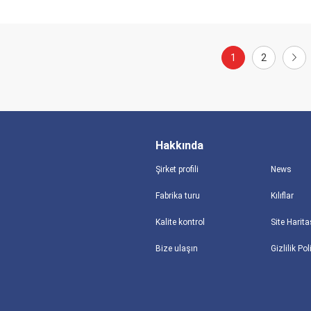
1
2
Hakkında
Şirket profili
News
Fabrika turu
Kılıflar
Kalite kontrol
Site Harita
Bize ulaşın
Gizlilik Pol