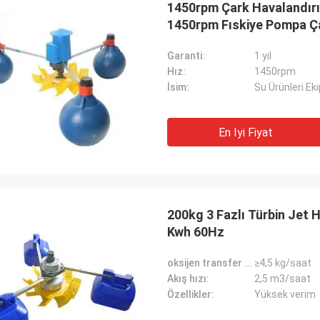
1450rpm Çark Havalandırı
1450rpm Fıskiye Pompa Ç
Garanti:
1 yıl
Hız:
1450rpm
İsim:
Su Ürünleri Ek
En Iyi Fiyat
200kg 3 Fazlı Türbin Jet H
Kwh 60Hz
oksijen transfer kapasitesi:
≥4,5 kg/saat
Akış hızı:
2,5 m3/saat
Özellikler:
Yüksek verim