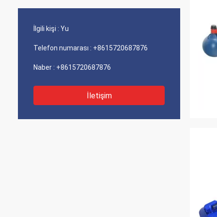
İlgili kişi :
Yu
Telefon numarası :
+8615720687876
Naber :
+8615720687876
İletişim