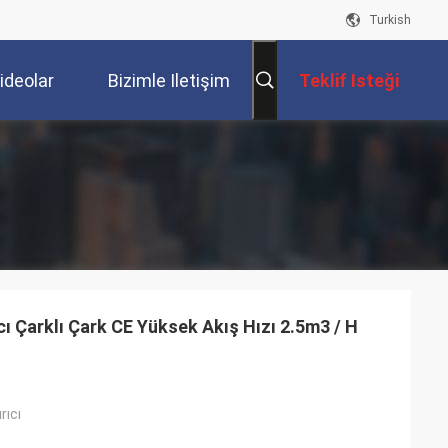
Turkish
ideolar
Bizimle Iletişim
Teklif Isteği
Kur
ı Çarklı Çark CE Yüksek Akış Hızı 2.5m3 / H
rıcı