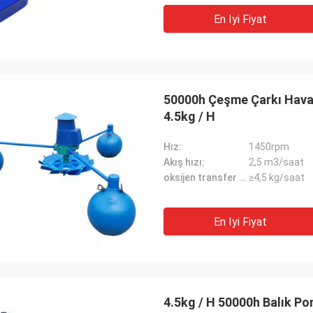
En Iyi Fiyat
50000h Çeşme Çarkı Haval
4.5kg / H
Hız:
1450rpm
Akış hızı:
2,5 m3/saat
oksijen transfer kapasitesi:
≥4,5 kg/saat
En Iyi Fiyat
4.5kg / H 50000h Balık P