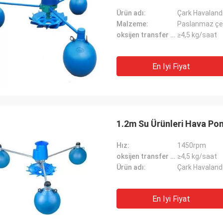
Ürün adı:
Çark Havalandı
Malzeme:
Paslanmaz çel
oksijen transfer kapasitesi:
≥4,5 kg/saat
En Iyi Fiyat
1.2m Su Ürünleri Hava Po
Hız:
1450rpm
oksijen transfer kapasitesi:
≥4,5 kg/saat
Ürün adı:
Çark Havalandı
En Iyi Fiyat