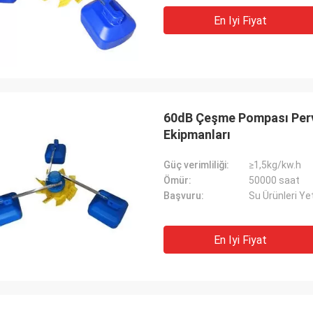
En Iyi Fiyat
60dB Çeşme Pompası Perva
Ekipmanları
Güç verimliliği:
≥1,5kg/kw.h
Ömür:
50000 saat
Başvuru:
Su Ürünleri Yeti
En Iyi Fiyat