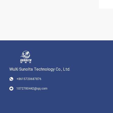
WuXi Sunolta Technology Co., Ltd.
+8615720687876
1072780442@qq.com