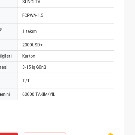
ı
SUNOLTA
FCPWA-1.5
ş
1 takım
2000USD+
lgileri
Karton
resi
3-15 İş Günü
T/T
emini
60000 TAKIM/YIL