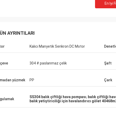
En Iyi F
ÜN AYRINTILARI
tor
Kalıcı Manyetik Senkron DC Motor
Denetle
çeve
304 # paslanmaz çelik
Şaft
tmadan yüzmek
PP
Çark
SS304 balık çiftliği hava pompası
,
balık çiftliği h
gulamak
balık yetiştiriciliği için havalandırıcı gölet 40468m