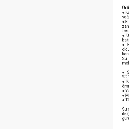
Ürü
● K
yağ
● E
zam
tasa
● U
bat
● E
old
kont
Su 
mek
● S
%20
● K
ömr
● Y
● M
● T
Su 
ile
gürü