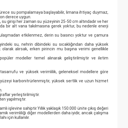
sürece su pompalamaya başlayabilir, limana ihtiyaç duymaz,
son derece uygun.
n, su girişi her zaman su yüzeyinin 25-50 cm altındadır ve her
a bir alt vana takılmasına gerek yoktur, bu nedenle enerji
ulaşmadan etkilenmez, derin su basıncı yoktur ve çamura
indeki su, nehrin dibindeki su sıcaklığından daha yüksek
k olarak alırsak, erken pirincin mu başına verimi genellikle
popüler modeller temel alınarak geliştirilmiştir ve iletim
 tasarrufu ve yüksek verimlilik, geleneksel modellere göre
 yüzeyi karbonitrürlenmiştir, yüksek sertlik ve uzun hizmet
n.
flar yerleştirilmiştir.
en yapılmıştır.
ı işlevine sahiptir.Yıllık yaklaşık 150.000 ünite çıkış değeri
amik verimliliği diğer modellerden daha iyidir, ancak çalışma
ı için kullanılır.