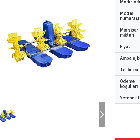
Marka ad
Model
numarası
Min sipari
miktarı
Fiyat
Ambalaj bi
Teslim sü
Ödeme
koşulları
Yetenek t