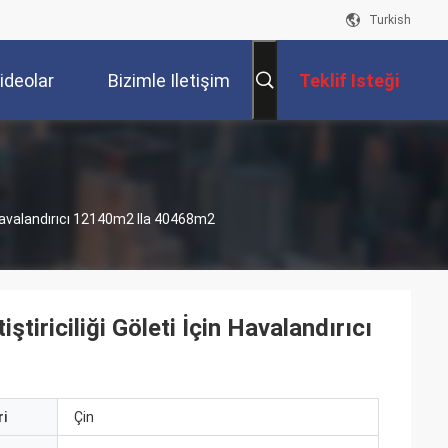
Turkish
ideolar
Bizimle Iletişim
Teklif Isteği
Kur
n Havalandırıcı 12140m2 Ila 40468m2
tiriciliği Göleti İçin Havalandırıcı
i
Çin