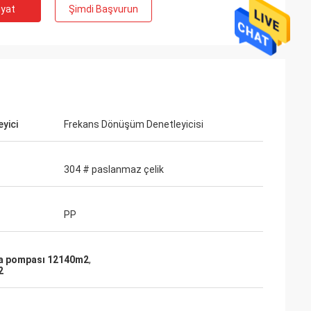
iyat
Şimdi Başvurun
yici
Frekans Dönüşüm Denetleyicisi
304 # paslanmaz çelik
PP
ava pompası 12140m2
,
2