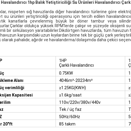
 Havalandırıcı 1hp Balık Yetiştiriciliği Su Ürünleri Havalandırıcı Çar
klar, nispeten sığ havuzlarda diğer havalandırıcı türlerine göre elektri
et su ürünleri yetiştiriciliği operasyonu için tercih edilen havalandır
stik kanatlarla çevrelenmiş büyük bir döner tambur veya silind
şurlar.Çarklar oldukça yüksek RPM'lerde çalışır ve yüzeyde oksijenli 
mli bir sirkülasyon yaratabilirler.Dikdörtgen havuzlarda, tüm havuzun 
 havuzun karşısındaki uzun kıyılardan birine tek bir güçlü çark yerleştiri
ik olarak pahalıdır, ağırdır ve havalandırma/dolaşımda daha çekici seçene
P
1HP
1
Çarklı Havalandırıcı
Ç
üç
0.75KW
1
ükleme Alanı
4046m²-20234m²
1
üç verimliliği
≥1.25KG(KW.H)
≥
ksijen Kapasitesi
≥1.6kg/saat
≥
erilim
110v/220v/380v/440v
1
0
az
Tek / üç faz
T
Z
50Hz/60Hz
5
ir 20"ft
85 takım
7