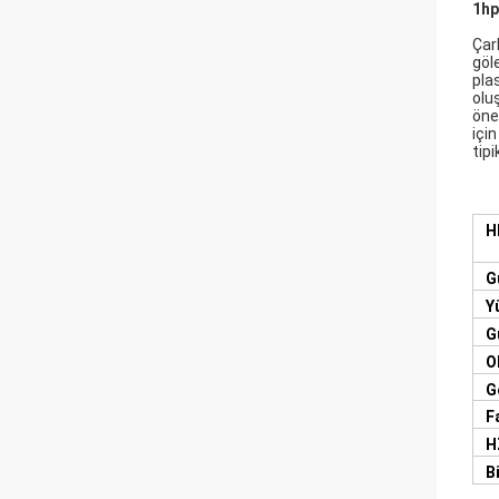
1hp
Çar
göl
pla
olu
öne
için
tip
H
G
Y
G
O
G
F
H
B