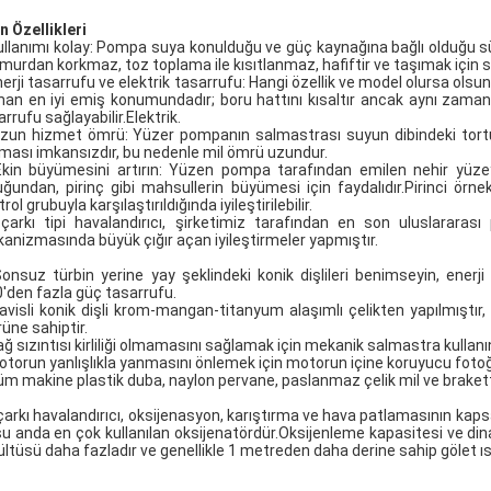
n Özellikleri
ullanımı kolay: Pompa suya konulduğu ve güç kaynağına bağlı olduğu 
murdan korkmaz, toz toplama ile kısıtlanmaz, hafiftir ve taşımak için 
nerji tasarrufu ve elektrik tasarrufu: Hangi özellik ve model olursa olsu
an en iyi emiş konumundadır; boru hattını kısaltır ancak aynı zamand
rrufu sağlayabilir.Elektrik.
zun hizmet ömrü: Yüzer pompanın salmastrası suyun dibindeki tort
ması imkansızdır, bu nedenle mil ömrü uzundur.
kin büyümesini artırın: Yüzen pompa tarafından emilen nehir yüzey
uğundan, pirinç gibi mahsullerin büyümesi için faydalıdır.Pirinci örne
rol grubuyla karşılaştırıldığında iyileştirilebilir.
çarkı tipi havalandırıcı, şirketimiz tarafından en son uluslararası 
anizmasında büyük çığır açan iyileştirmeler yapmıştır.
onsuz türbin yerine yay şeklindeki konik dişlileri benimseyin, enerji
'den fazla güç tasarrufu.
avisli konik dişli krom-mangan-titanyum alaşımlı çelikten yapılmıştır,
üne sahiptir.
ağ sızıntısı kirliliği olmamasını sağlamak için mekanik salmastra kullanı
otorun yanlışlıkla yanmasını önlemek için motorun içine koruyucu fotoğra
üm makine plastik duba, naylon pervane, paslanmaz çelik mil ve brakett
çarkı havalandırıcı, oksijenasyon, karıştırma ve hava patlamasının kapsaml
 şu anda en çok kullanılan oksijenatördür.Oksijenleme kapasitesi ve din
ltüsü daha fazladır ve genellikle 1 metreden daha derine sahip gölet ıslah