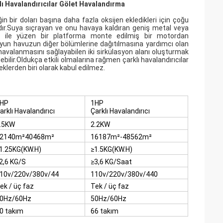
klı Havalandırıcılar Gölet Havalandırma
ğin bir doları başına daha fazla oksijen ekledikleri için çoğu
ıcıdır.Suya sıçrayan ve onu havaya kaldıran geniş metal veya
ir ile yüzen bir platforma monte edilmiş bir motordan
suyun havuzun diğer bölümlerine dağıtılmasına yardımcı olan
havalanmasını sağlayabilen iki sirkülasyon alanı oluşturmak
lebilir.Oldukça etkili olmalarına rağmen çarklı havalandırıcılar
klerden biri olarak kabul edilmez.
HP
1HP
arklı Havalandırıcı
Çarklı Havalandırıcı
.5KW
2.2KW
2140m²40468m²
16187m²-48562m²
1.25KG(KW.H)
≥1.5KG(KW.H)
2,6 KG/S
≥3,6 KG/Saat
10v/220v/380v/44
110v/220v/380v/440
v
v
ek / üç faz
Tek / üç faz
0Hz/60Hz
50Hz/60Hz
0 takım
66 takım