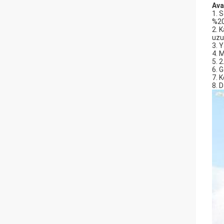
Ava
1. S
%20
2. 
uzu
3. Y
4. 
5. 
6. 
7. 
8. 