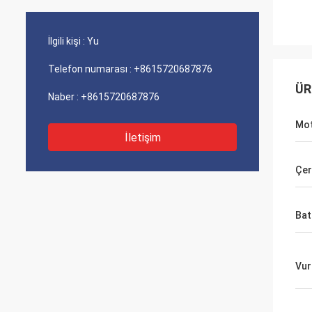
İlgili kişi :
Yu
Telefon numarası :
+8615720687876
ÜR
Naber :
+8615720687876
Mo
İletişim
Çer
Ba
Vur