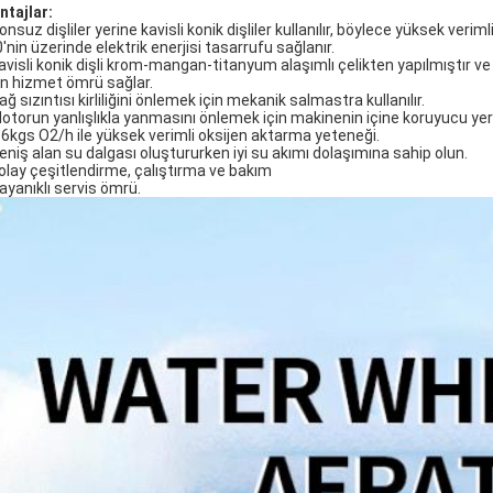
ntajlar:
onsuz dişliler yerine kavisli konik dişliler kullanılır, böylece yüksek veri
'nin üzerinde elektrik enerjisi tasarrufu sağlanır.
Kavisli konik dişli krom-mangan-titanyum alaşımlı çelikten yapılmıştır v
n hizmet ömrü sağlar.
ağ sızıntısı kirliliğini önlemek için mekanik salmastra kullanılır.
Motorun yanlışlıkla yanmasını önlemek için makinenin içine koruyucu yerle
2.6kgs O2/h ile yüksek verimli oksijen aktarma yeteneği.
Geniş alan su dalgası oluştururken iyi su akımı dolaşımına sahip olun.
Kolay çeşitlendirme, çalıştırma ve bakım
Dayanıklı servis ömrü.